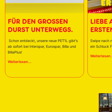
FÜR DEN GROSSEN
LIEBE 
DURST UNTERWEGS.
ERSTEN
Schon entdeckt, unsere neue PET1L gibt’s
Swipe nach r
ab sofort bei Interspar, Eurospar, Billa und
ein Schluck 
BillaPlus!
Weiterlesen
Weiterlesen…
Für
den
grossen
Durst
unterwegs.