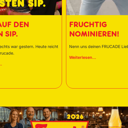
AUF DEN
FRUCHTIG
 SIP.
NOMINIEREN!
echts war gestern. Heute reicht
Nenn uns deinen FRUCADE Liebl
Frucade.
Weiterlesen…
FRUCHTIG
…
Liebe
NOMINIEREN!
auf
den
ersten
Sip.