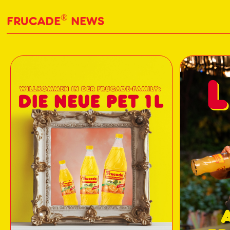
®
FRUCADE
NEWS